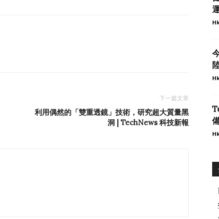
Hk
今
Hk
下一篇文章
T
利用偶然的「雙重透鏡」技術，研究超大質量黑
備
洞 | TechNews 科技新報
Hk