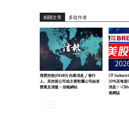
相關文章
多從作者
飛霓控股(08480) 內幕消息 / 發行
CF Indus
人、其控股公司或主要附屬公司結束
20%至每股
營業及清盤 – 信報網站
消息！-CMon
資網誌