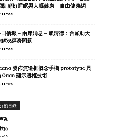
運動 顧好睡眠與大腦健康 – 自由健康網
 Times
日信報 – 兩岸消息 – 賴清德：台願助大
陸解決經濟問題
 Times
ecno 發佈無邊框概念手機 prototype 具
 0mm 顯示邊框技術
 Times
分類目錄
商業
技術