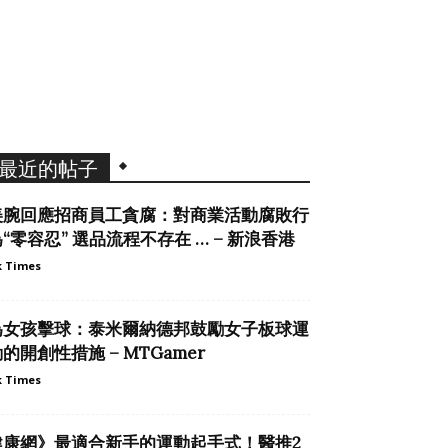
最近的帖子
美腕回應招商員工貪腐：對商業活動腐敗行
“零容忍” 選品流程不存在 … – 新浪香港
 Times
為女孩擊球：泰米爾納德邦鼓勵女子板球運
的開創性措施 – MTGamer
 Times
健康網》最適合新手的運動起手式！醫推2