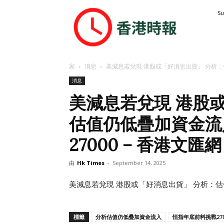
香
Su
港
時
報
家
消息
美減息若兌現 港股或「好消息出貨」 分析：估
消息
美減息若兌現 港股
估值仍低疊加資金流
27000 – 香港文匯網
由
Hk Times
-
September 14, 2025
美減息若兌現 港股或「好消息出貨」 分析：估
標籤
分析估值仍低疊加資金流入
恒指年底前料挑戰270