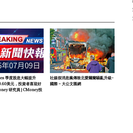
tries 季度股息大幅提升
社媒假消息瘋傳致北愛爾蘭騷亂升級-
0.60美元，投資者喜迎好
國際 – 大公文匯網
ey 研究員 | CMoney投