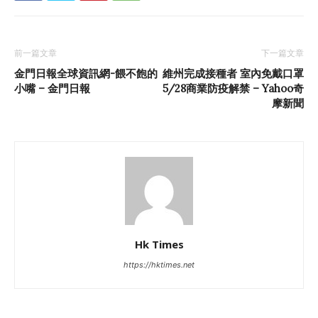
前一篇文章
下一篇文章
金門日報全球資訊網-餵不飽的
維州完成接種者 室內免戴口罩
小嘴 – 金門日報
5/28商業防疫解禁 – Yahoo奇
摩新聞
Hk Times
https://hktimes.net