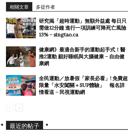
相關文章
多從作者
研究揭「超時運動」無額外益處 每日只
需做12分鐘 進行一項訓練可降死亡風險
13% – singtao.ca
健康網》最適合新手的運動起手式！醫
推2運動 顧好睡眠與大腦健康 – 自由健
康網
全民運動／放暑假「家長必看」! 免費超
限量「水安闖關＋SUP體驗」 報名詳
情看這 – 民視運動網
最近的帖子