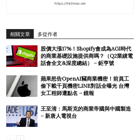
https://hktimes.net
相關文章
多從作者
股價大漲17%！Shopify會成為AGI時代
的商業基礎設施提供商嗎？（Q2業績電
話會全文&深度總結） – 鉅亨號
蘋果怒告OpenAI竊商業機密！前員工
偷下載千頁機密LINE對話全曝光 台灣
女工程師遭點名 – 鏡報
王至清：馬斯克的商業帝國與中國製造
– 新唐人電視台