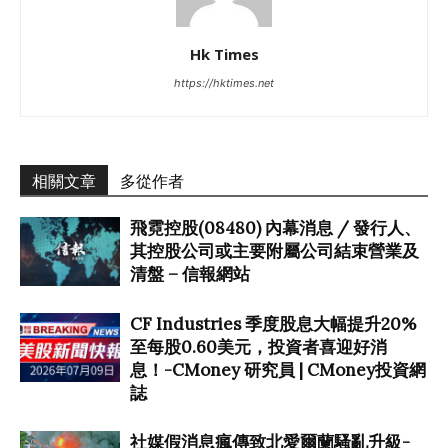
Hk Times
https://hktimes.net
相關文章
多從作者
飛霓控股(08480) 內幕消息 / 發行人、
其控股公司或主要附屬公司結束營業及
清盤 – 信報網站
CF Industries 季度股息大幅提升20%
至每股0.60美元，投資者喜迎好消
息！-CMoney 研究員 | CMoney投資網
誌
社媒假消息瘋傳致北愛爾蘭騷亂升級-