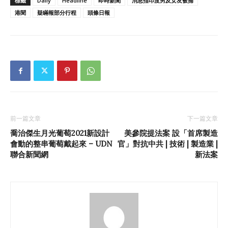
標籤
Daily
Headline
即時新聞
消息指印度男及女友被捕
港聞
疑瞞報部分行程
頭條日報
前一篇文章
下一篇文章
喬治傑生月光葡萄2021新設計
美參院提法案 設「首席製造
會動的整串葡萄戴起來 – UDN
官」對抗中共 | 技術 | 製造業 |
聯合新聞網
新法案