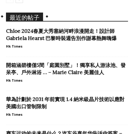
最近的帖子
Chloe 2024春夏大秀塞納河畔浪漫開走！設計師
Gabriela Hearst 巴黎時裝週告別作謝幕熱舞嗨爆
Hk Times
開箱涵碧樓僅5間「庭園別墅」！獨享私人游泳池、發
呆亭、戶外淋浴 … – Marie Claire 美麗佳人
Hk Times
華為計劃於 2031 年前實現 1.4 納米級晶片技術以應對
美國出口管制限制
Hk Times
赛车运动的未来是什么？汽车谷嘉年华告诉你答案 –