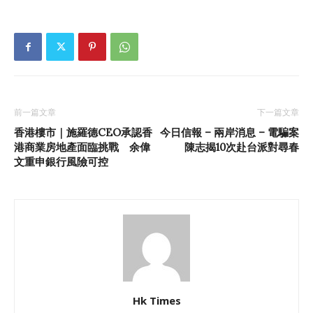
前一篇文章
下一篇文章
香港樓市｜施羅德CEO承認香
今日信報 – 兩岸消息 – 電騙案
港商業房地產面臨挑戰 余偉
陳志揭10次赴台派對尋春
文重申銀行風險可控
Hk Times