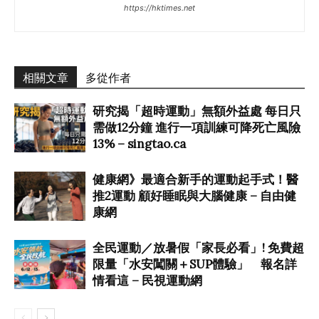
https://hktimes.net
相關文章
多從作者
研究揭「超時運動」無額外益處 每日只
需做12分鐘 進行一項訓練可降死亡風險
13% – singtao.ca
健康網》最適合新手的運動起手式！醫
推2運動 顧好睡眠與大腦健康 – 自由健
康網
全民運動／放暑假「家長必看」! 免費超
限量「水安闖關＋SUP體驗」 報名詳
情看這 – 民視運動網