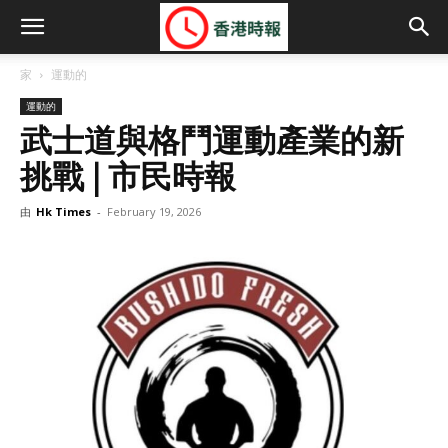
家
運動的
運動的
武士道與格鬥運動產業的新
挑戰 | 市民時報
由
Hk Times
-
February 19, 2026