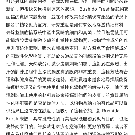
引起異味的細菌菌落，導致設備在處理後一段時間內聞起來很
新鮮，但很快又恢復到原來的狀態。 Bushido Fresh從武術家
面臨的實際問題出發，並在不修改其他行業現有產品的情況下
開發了植物動力配方。研究重點是如何有效地滲透精細材料，
去除整個齒輪系統中產生異味的細菌和真菌，並且無需使用可
能損壞設備或刺激皮膚的刺激性化學物質。植物活性成分的作
用與傳統消毒劑、吸水布和襯墊不同。配方避免了會降解成分
的刺激性化學物質，有助於透過昂貴的訓練設備長期保持完整
性和性能。天然成分可減少皮膚刺激問題，這對於在激烈、出
汗的訓練過程中直接接觸皮膚的設備非常重要。這種方法符合
運動和健身產品的更廣泛趨勢。運動員越來越多地尋找既能保
持運動表現又能避免使用刺激性化學物質的解決方案。他們認
識到裝備上使用的材料最終會接觸到他們的皮膚，並質疑腐蝕
性化學消毒劑是否是最佳方法。以植物為動力的替代品可以提
供結果且沒有潛在缺點，這吸引了這種心態。對 Bushido
Fresh 來說，具有挑戰性的行業法規既服務於教育目的，也服
務於商業目的。許多武術家沒有意識到有更好的選擇，或者不
明白為什麼他們目前的方法不夠有效。他們認為持續不斷的齒