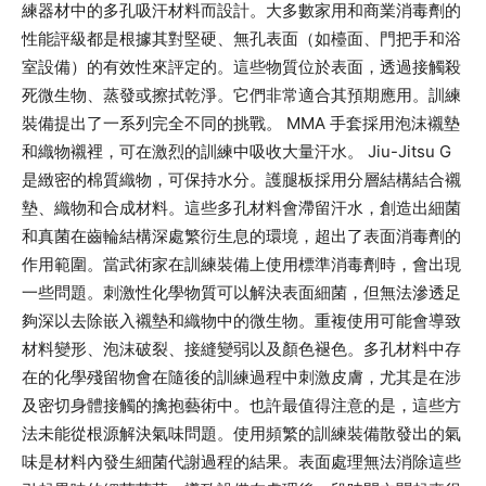
練器材中的多孔吸汗材料而設計。大多數家用和商業消毒劑的
性能評級都是根據其對堅硬、無孔表面（如檯面、門把手和浴
室設備）的有效性來評定的。這些物質位於表面，透過接觸殺
死微生物、蒸發或擦拭乾淨。它們非常適合其預期應用。訓練
裝備提出了一系列完全不同的挑戰。 MMA 手套採用泡沫襯墊
和織物襯裡，可在激烈的訓練中吸收大量汗水。 Jiu-Jitsu G
是緻密的棉質織物，可保持水分。護腿板採用分層結構結合襯
墊、織物和合成材料。這些多孔材料會滯留汗水，創造出細菌
和真菌在齒輪結構深處繁衍生息的環境，超出了表面消毒劑的
作用範圍。當武術家在訓練裝備上使用標準消毒劑時，會出現
一些問題。刺激性化學物質可以解決表面細菌，但無法滲透足
夠深以去除嵌入襯墊和織物中的微生物。重複使用可能會導致
材料變形、泡沫破裂、接縫變弱以及顏色褪色。多孔材料中存
在的化學殘留物會在隨後的訓練過程中刺激皮膚，尤其是在涉
及密切身體接觸的擒抱藝術中。也許最值得注意的是，這些方
法未能從根源解決氣味問題。使用頻繁的訓練裝備散發出的氣
味是材料內發生細菌代謝過程的結果。表面處理無法消除這些