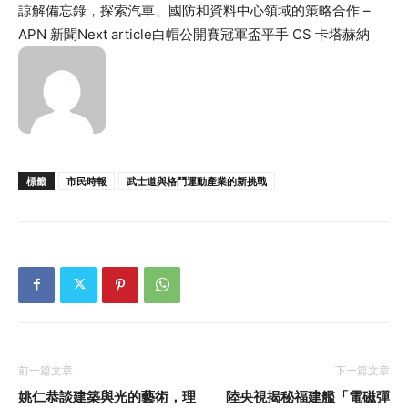
諒解備忘錄，探索汽車、國防和資料中心領域的策略合作 –
APN 新聞
Next article
白帽公開賽冠軍盃平手 CS 卡塔赫納
標籤
市民時報
武士道與格鬥運動產業的新挑戰
前一篇文章
下一篇文章
姚仁恭談建築與光的藝術，理
陸央視揭秘福建艦「電磁彈