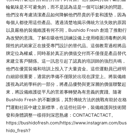
輪氣味是不可避免的，而不是認為這是一個可以解決的問題。
他們沒有考慮清潔產品如何降解他們昂貴的手套和護墊，因為
每個人都使用這些產品。透過清楚地揭示傳統方法失敗的原因
以及嚴格的裝備維護有何不同，Bushido Fresh 創造了推動行
為改變的意識。了解在吸收性訓練設備上使用檯面消毒劑的局
限性的武術家正在接受專門設計的替代品。這個教育過程將品
牌定位為權威，同時基於真正的價值交付而不僅僅是產品替代
來建立客戶關係。這一訊息引起了認真的培訓師的強烈共鳴，
他們在優質裝備和培訓上投入了大量資金。這些運動員已經明
白細節很重要，適當的準備不僅限於出現在課堂上。將裝備維
護視為武術學科的一部分，將產品優勢與更深層的價值聯繫起
來，將設備維護從平凡的苦差事轉變為有意義的實踐。隨著
Bushido Fresh 的不斷擴張，其對傳統方法的挑戰有助於在格
鬥運動社區中建立新標準，在這些社區中，裝備維護與技術開
發和身體調整一樣得到深思熟慮：CONTACTACTACT。
https://bushidofresh.com/https://www.instagram.com/bus
hido_fresh?