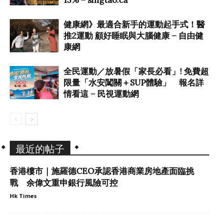
健康網》最適合新手的運動起手式！醫
推2運動 顧好睡眠與大腦健康 – 自由健
康網
全民運動／放暑假「家長必看」! 免費超
限量「水安闖關＋SUP體驗」 報名詳
情看這 – 民視運動網
最近的帖子
香港樓市｜施羅德CEO承認香港商業房地產面臨挑
戰 余偉文重申銀行風險可控
Hk Times