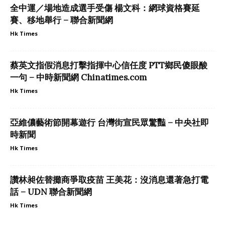
全中運／場地造成選手受傷 楊文科：網球資格賽延
賽、移地舉行 – 聯合新聞網
Hk Times
蔡英文指假消息打擊指揮中心信任度 PTT鄉民傻眼酸
一句 – 中時新聞網 Chinatimes.com
Hk Times
亞維儂藝術節開幕遊行 台灣街宣民眾驚豔 – 中央社即
時新聞
Hk Times
讚林昶佐替攤商爭取疫苗 王美花：沒消息還著急打電
話 – UDN 聯合新聞網
Hk Times