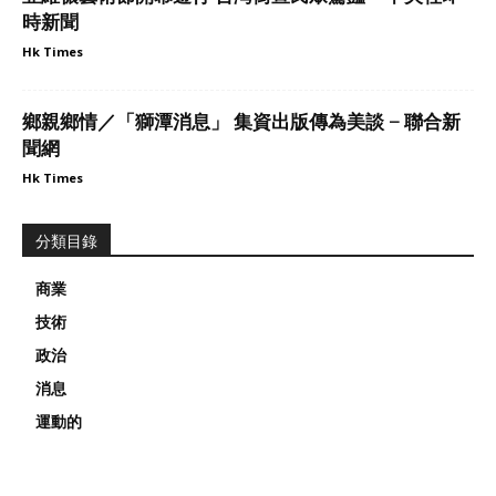
時新聞
Hk Times
鄉親鄉情／「獅潭消息」 集資出版傳為美談 – 聯合新
聞網
Hk Times
分類目錄
商業
技術
政治
消息
運動的