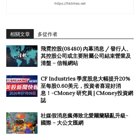
https://hktimes.net
相關文章
多從作者
飛霓控股(08480) 內幕消息 / 發行人、
其控股公司或主要附屬公司結束營業及
清盤 – 信報網站
CF Industries 季度股息大幅提升20%
至每股0.60美元，投資者喜迎好消
息！-CMoney 研究員 | CMoney投資網
誌
社媒假消息瘋傳致北愛爾蘭騷亂升級-
國際 – 大公文匯網