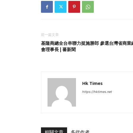
前一篇文章
基隆商總全台串聯力挺施勝郎 參選台灣省商業
會理事長 | 蕃新聞
Hk Times
https://hktimes.net
相關文章
多從作者