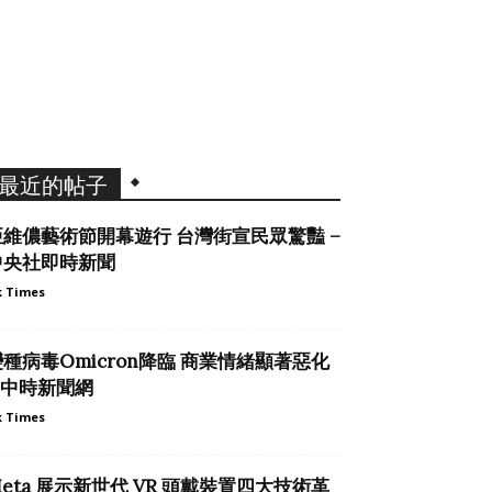
最近的帖子
亞維儂藝術節開幕遊行 台灣街宣民眾驚豔 –
中央社即時新聞
 Times
變種病毒Omicron降臨 商業情緒顯著惡化
– 中時新聞網
 Times
eta 展示新世代 VR 頭戴裝置四大技術革