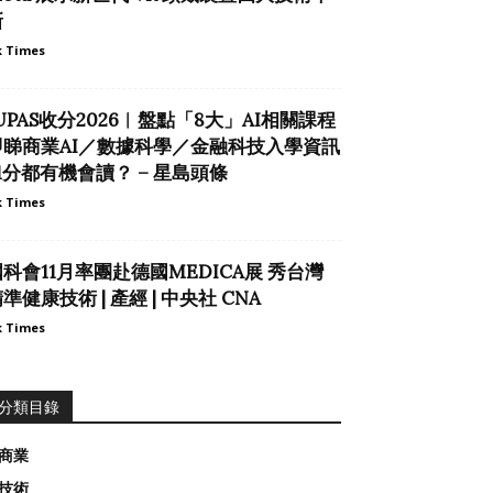
新
 Times
UPAS收分2026︱盤點「8大」AI相關課程
即睇商業AI／數據科學／金融科技入學資訊
1分都有機會讀？ – 星島頭條
 Times
科會11月率團赴德國MEDICA展 秀台灣
準健康技術 | 產經 | 中央社 CNA
 Times
分類目錄
商業
技術