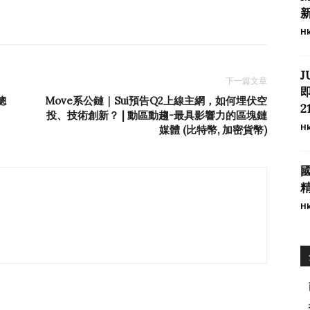
Hk
J
下一篇文章
總
Move系公鏈｜Sui預告Q2上線主網，如何埋伏空
2
投、技術創新？ | 動區動趨-最具影響力的區塊鏈
Hk
媒體 (比特幣, 加密貨幣)
國
精
Hk