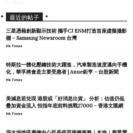
最近的帖子
三星憑藉創新顯示技術 攜手CJ ENM打造首座虛擬攝影
棚 – Samsung Newsroom 台灣
Hk Times
特斯拉一體化壓鑄技術大躍進，汽車製造速度邁向手機
化，華孚將會是主要受惠者 | Anue鉅亨 – 台股新聞
Hk Times
美減息若兌現 港股或「好消息出貨」 分析：估值仍低
疊加資金流入 恒指年底前料挑戰27000 – 香港文匯網
Hk Times
深水埗地區康健中心延長疫苗接種服務｜本地｜商業電