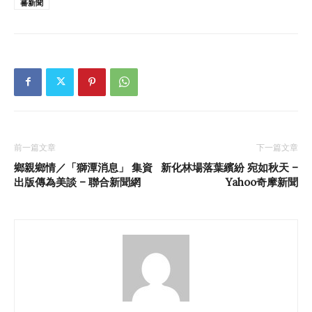
蕃新聞
前一篇文章
下一篇文章
鄉親鄉情／「獅潭消息」 集資
新化林場落葉繽紛 宛如秋天 –
出版傳為美談 – 聯合新聞網
Yahoo奇摩新聞