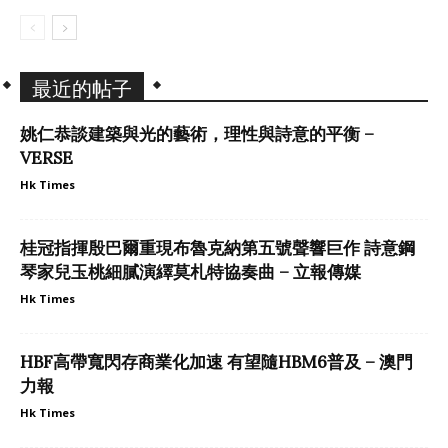
最近的帖子
姚仁恭談建築與光的藝術，理性與詩意的平衡 –
VERSE
Hk Times
桂冠指揮殷巴爾重現布魯克納第五號聲響巨作 詩意鋼
琴家兒玉桃細膩演繹莫札特協奏曲 – 立報傳媒
Hk Times
HBF高帶寬閃存商業化加速 有望隨HBM6普及 – 澳門
力報
Hk Times