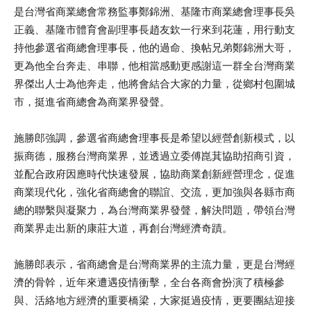
是台灣省商業總會常務監事鄭錦洲、基隆市商業總會理事長吳
正義、基隆市體育會副理事長趙友欽一行來到花蓮，用行動支
持他參選省商總會理事長，他的過命、換帖兄弟鄭錦洲大哥，
更為他全台奔走、串聯，他相當感動更感謝這一群全台灣商業
界傑出人士為他奔走，他將會結合大家的力量，從鄉村包圍城
市，挺進省商總會為商業界發聲。
施勝郎強調，參選省商總會理事長是希望以經營創新模式，以
振商德，服務台灣商業界，並透過立委傅崑萁協助招商引資，
並配合政府因應時代快速發展，協助商業創新經營理念，促進
商業現代化，強化省商總會的聯誼、交流，更加強與各縣市商
總的聯繫與凝聚力，為台灣商業界發聲，解決問題，帶領台灣
商業界走出新的康莊大道，再創台灣經濟奇蹟。
施勝郎表示，省商總會是台灣商業界的主流力量，更是台灣經
濟的骨幹，近年來遭遇疫情衝擊，全台各商會扮演了積極參
與、活絡地方經濟的重要橋梁，大家挺過疫情，更要團結迎接