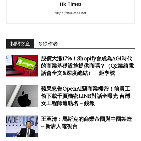
Hk Times
https://hktimes.net
相關文章
多從作者
股價大漲17%！Shopify會成為AGI時代
的商業基礎設施提供商嗎？（Q2業績電
話會全文&深度總結） – 鉅亨號
蘋果怒告OpenAI竊商業機密！前員工
偷下載千頁機密LINE對話全曝光 台灣
女工程師遭點名 – 鏡報
王至清：馬斯克的商業帝國與中國製造
– 新唐人電視台