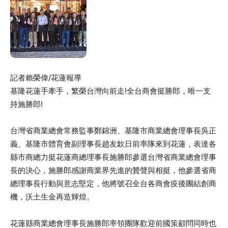
記者賴榮偉/花蓮報導
基隆花蓮手牽手，繁榮台灣向前走!全台商會挺勝郎，唯一支
持施勝郎!
台灣省商業總會常務監事鄭錦洲、基隆市商業總會理事長吳正
義、基隆市體育會副理事長趙友欽日前率隊來到花蓮，表達各
縣市商總力挺花蓮商總理事長施勝郎參選台灣省商業總會理事
長的決心，施勝郎感謝商業界先進的贊聲與相挺，他參選省商
總理事長行動與意志堅定，他將號召全台各商會疫後團結創商
機，沃土生金再造輝煌。
花蓮縣商業總會理事長施勝郎率領團隊歡迎前國策顧問同時也