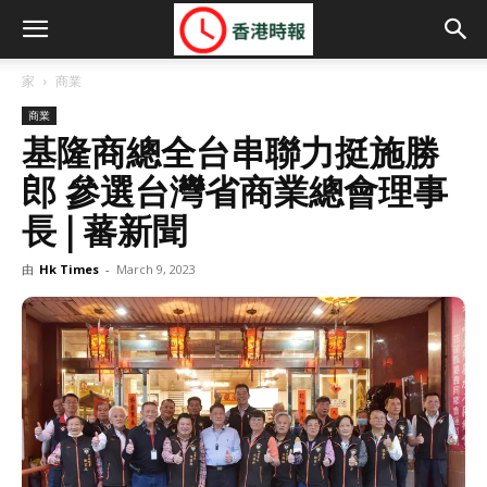
家
商業
商業
基隆商總全台串聯力挺施勝
郎 參選台灣省商業總會理事
長 | 蕃新聞
由
Hk Times
-
March 9, 2023