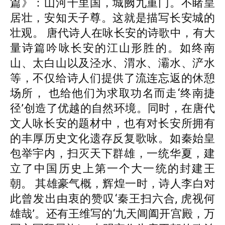
篇》：山河千里国，城阙九重门。不睹皇
居壮，安知天子尊。这就是描写长安城的
壮观。 唐代诗人在咏长安的诗歌中，有大
量诗篇吟咏长安的江山形胜的。如终南
山、太白山以及泾水、渭水、灞水、浐水
等，不仅给诗人们提供了流连忘返的休憩
场所， 也给他们为求取功名而走‘终南捷
径’创造了优越的自然环境。同时，在唐代
文人咏长安的题材中，也有对长安所拥有
的丰厚历史文化遗存反复歌咏。如秦始皇
包举宇内，扫灭天下群雄，一统华夏，建
立了中国历史上第一个大一统的封建王
朝。 其雄豪气概，辉煌一时，诗人李白对
此曾发出由衷的赞叹‘秦王扫六合, 虎视何
雄哉’。还有王维写的‘九天阊阖开宫殿，万