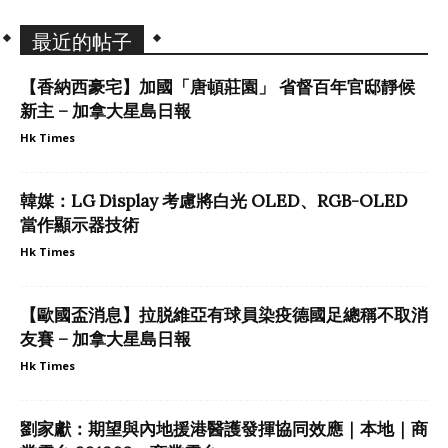
最近的帖子
【香納西豪宅】加國「唐頓莊園」 省督百年官邸靜候
新主 – 加拿大星島日報
Hk Times
韓媒：LG Display 考慮將白光 OLED、RGB-OLED
當作顯示器技術
Hk Times
【歐國盃消息】拉脱維亞有球員染疫德國足總稱不取消
友賽 – 加拿大星島日報
Hk Times
劉家獻：期望與內地援港醫護發揮協同效應｜本地｜商