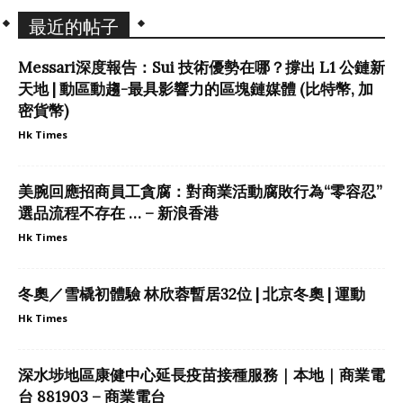
最近的帖子
Messari深度報告：Sui 技術優勢在哪？撐出 L1 公鏈新
天地 | 動區動趨-最具影響力的區塊鏈媒體 (比特幣, 加
密貨幣)
Hk Times
美腕回應招商員工貪腐：對商業活動腐敗行為“零容忍”
選品流程不存在 … – 新浪香港
Hk Times
冬奧／雪橇初體驗 林欣蓉暫居32位 | 北京冬奧 | 運動
Hk Times
深水埗地區康健中心延長疫苗接種服務｜本地｜商業電
台 881903 – 商業電台