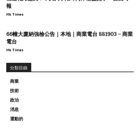
報
Hk Times
66幢大廈納強檢公告｜本地｜商業電台 881903 – 商業
電台
Hk Times
分類目錄
商業
技術
政治
消息
運動的