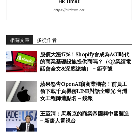
Hk Times
https://hktimes.net
相關文章
多從作者
股價大漲17%！Shopify會成為AGI時代
的商業基礎設施提供商嗎？（Q2業績電
話會全文&深度總結） – 鉅亨號
蘋果怒告OpenAI竊商業機密！前員工
偷下載千頁機密LINE對話全曝光 台灣
女工程師遭點名 – 鏡報
王至清：馬斯克的商業帝國與中國製造
– 新唐人電視台