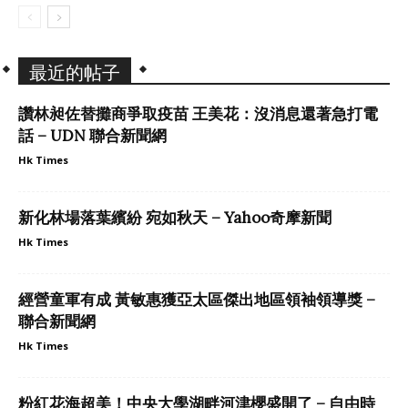
最近的帖子
讚林昶佐替攤商爭取疫苗 王美花：沒消息還著急打電
話 – UDN 聯合新聞網
Hk Times
新化林場落葉繽紛 宛如秋天 – Yahoo奇摩新聞
Hk Times
經營童軍有成 黃敏惠獲亞太區傑出地區領袖領導獎 –
聯合新聞網
Hk Times
粉紅花海超美！中央大學湖畔河津櫻盛開了 – 自由時