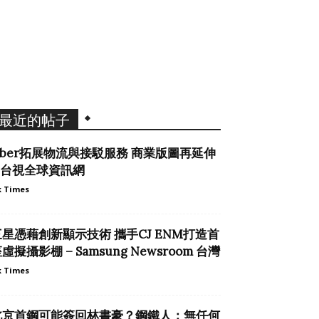
最近的帖子
Uber拓展物流與接駁服務 商業版圖再延伸
– 台視全球資訊網
 Times
三星憑藉創新顯示技術 攜手CJ ENM打造首
虛擬攝影棚 – Samsung Newsroom 台灣
 Times
北京首鋼可能簽回林書豪？鋼鐵人：無任何