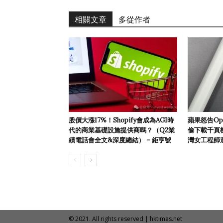
相關文章
多從作者
股價大漲17%！Shopify會成為AGI時
蘋果怒告Op
代的商業基礎設施提供商嗎？（Q2業
偷下載千頁機
績電話會全文&深度總結） – 鉅亨號
灣女工程師遭
© 2021. All rights reserved | hktimes.net