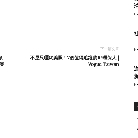
消
Hk
下一篇文章
Hk
須
不是只曬網美照！7個值得追蹤的IG環保人 |
商業
Vogue Taiwan
規
Hk