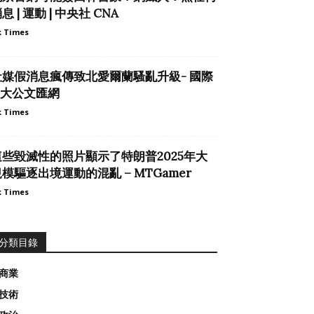
息 | 運動 | 中央社 CNA
 Times
社媒假消息瘋傳致北愛爾蘭騷亂升級- 國際
– 大公文匯網
 Times
這些毀滅性的照片顯示了特朗普2025年大
模驅逐出境運動的混亂 – MTGamer
 Times
分類目錄
商業
技術