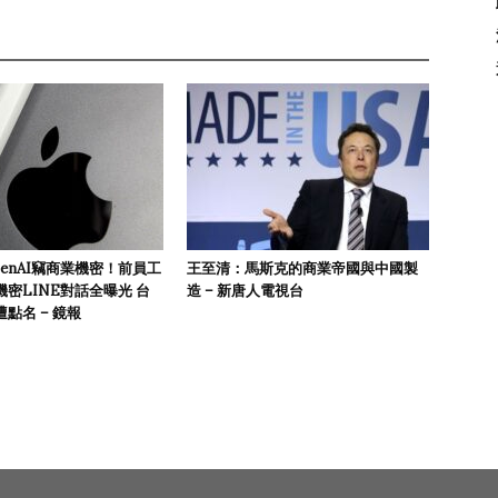
enAI竊商業機密！前員工
王至清：馬斯克的商業帝國與中國製
密LINE對話全曝光 台
造 – 新唐人電視台
點名 – 鏡報