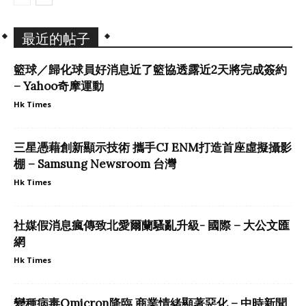
最近的帖子
籃球／歸化球員好消息近了籃協透露近2天將完成簽約
– Yahoo奇摩運動
Hk Times
三星憑藉創新顯示技術 攜手CJ ENM打造首座虛擬攝影
棚 – Samsung Newsroom 台灣
Hk Times
社媒假消息瘋傳致北愛爾蘭騷亂升級- 國際 – 大公文匯
網
Hk Times
變種病毒Omicron降臨 商業情緒顯著惡化 – 中時新聞