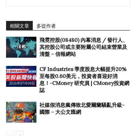
相關文章
多從作者
飛霓控股(08480) 內幕消息 / 發行人、
其控股公司或主要附屬公司結束營業及
清盤 – 信報網站
CF Industries 季度股息大幅提升20%
至每股0.60美元，投資者喜迎好消
息！-CMoney 研究員 | CMoney投資網
誌
社媒假消息瘋傳致北愛爾蘭騷亂升級-
國際 – 大公文匯網