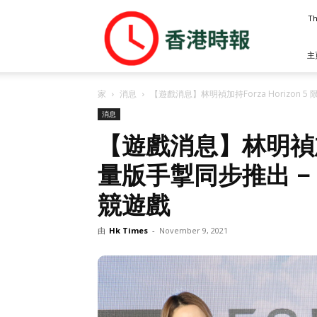
香
Th
港
時
報
主
家
消息
【遊戲消息】林明禎加持Forza Horizon 5 
消息
【遊戲消息】林明禎加持Fo
量版手掣同步推出 – ez
競遊戲
由
Hk Times
-
November 9, 2021