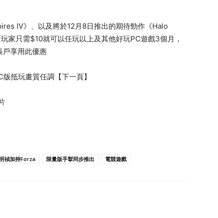
 Empires IV》、以及將於12月8日推出的期待勁作《Halo
PC玩到，新玩家只需$10就可以任玩以上及其他好玩PC遊戲3個月，
開帳戶享用此優惠
5 PC版抵玩畫質任調【下一頁】
片
禎加持Forza
限量版手掣同步推出
電競遊戲