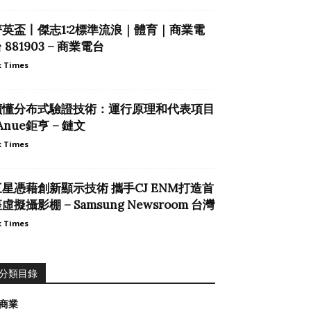
菁英盃丨傑志1:2標準流浪｜體育｜商業電
 881903 – 商業電台
 Times
讀懂分布式驗證技術：運行原理和代表項目
 Anue鉅亨 – 鏈文
 Times
三星憑藉創新顯示技術 攜手CJ ENM打造首
虛擬攝影棚 – Samsung Newsroom 台灣
 Times
分類目錄
商業