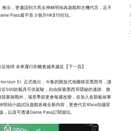
zon 5》推出，更邀請到大馬女神林明禎為遊戲和主機代言，足不
e Pass最平首３個月HK$10任玩。
靠近地球 未來運行距離會越來越近【下一頁】
rza Horizon 5》正式推出，今集的開放式地圖移至墨西哥，讓
近500款載具可供駕駛，自由探索墨西哥隱秘的遺跡、廣
種競賽挑戰外，場景季節更會每週改變，並加入各類氣候事
林明禎小姐試玩遊戲各種全新內容，更會代言Xbox拍攝宣
下載版，以及可透過Game Pass訂閱遊玩。