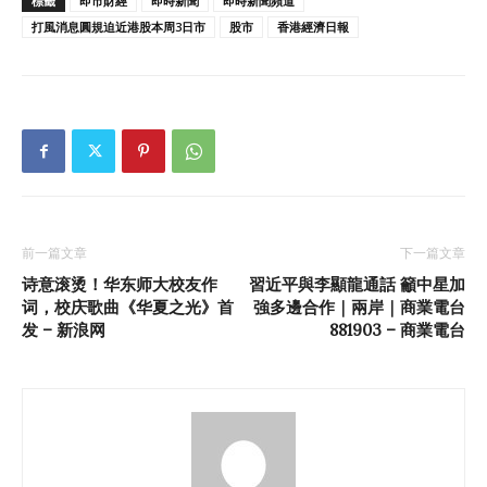
標籤
即市財經
即時新聞
即時新聞頻道
打風消息圓規迫近港股本周3日市
股市
香港經濟日報
前一篇文章
下一篇文章
诗意滚烫！华东师大校友作
習近平與李顯龍通話 籲中星加
词，校庆歌曲《华夏之光》首
強多邊合作｜兩岸｜商業電台
发 – 新浪网
881903 – 商業電台