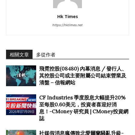
Hk Times
https://hktimes.net
相關文章
多從作者
飛霓控股(08480) 內幕消息 / 發行人、
其控股公司或主要附屬公司結束營業及
清盤 – 信報網站
CF Industries 季度股息大幅提升20%
至每股0.60美元，投資者喜迎好消
息！-CMoney 研究員 | CMoney投資網
誌
社媒假消息瘋傳致北愛爾蘭騷亂升級-