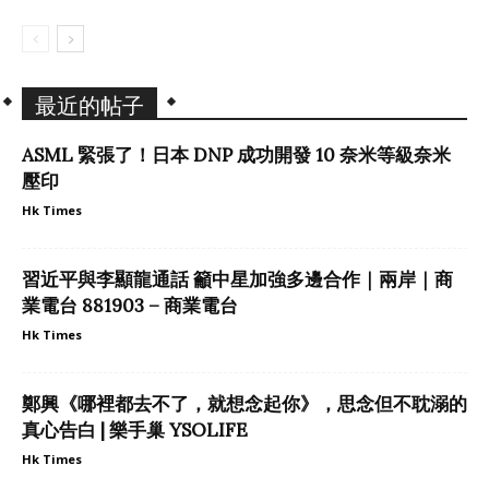
最近的帖子
ASML 緊張了！日本 DNP 成功開發 10 奈米等級奈米
壓印
Hk Times
習近平與李顯龍通話 籲中星加強多邊合作｜兩岸｜商
業電台 881903 – 商業電台
Hk Times
鄭興《哪裡都去不了，就想念起你》，思念但不耽溺的
真心告白 | 樂手巢 YSOLIFE
Hk Times