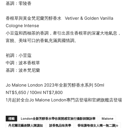
基調：零陵香
香根草與黃金梵尼蘭芳醇香水 Vetiver & Golden Vanilla
Cologne Intense
小豆蔻和西柚茶的香調，牽引出原生香根草的深邃大地氣息，
富饒、美味可口的香氣充滿異國情調。
初調：小荳蔻
中調：波本香根草
基調：波本梵尼蘭
Jo Malone London 2023年全新芳醇香水系列 50ml
NT$5,650 / 100ml NT$7,800
1月起於全台Jo Malone London專門店登場和官網旗艦店登場
標籤
London全新芳醇香水帶你展開感官旅行攝影師陳詠華
Malone
丹尼爾花藝創辦人陳譓如
談香氛品味美學
香味讓每個女人獨一無二讓Jo