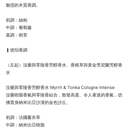
魅惑的木質香調。
初調：絲柏
中調：葡萄藤
基調：樹苔
▎琥珀香調
（左起）沒藥與零陵香芳醇香水、香根草與黃金梵尼蘭芳醇香
水
沒藥與零陵香芳醇香水 Myrrh & Tonka Cologne Intense
沒藥樹脂香氣與零陵香結合，散發高貴、令人著迷的香氣，彷
彿置身納米比亞沙漠的金色沙丘。
初調：法國薰衣草
中調：納米比亞樹脂