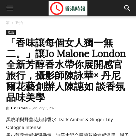
家
政治
政治
「香味讓每個女人獨一無
二。」讓Jo Malone London
全新芳醇香水帶你展開感官
旅行，攝影師陳詠華× 丹尼
爾花藝創辦人陳譓如 談香氛
品味美學
由
Hk Times
-
January 3, 2023
黑琥珀與野薑花芳醇香水 Dark Amber & Ginger Lily
Cologne Intense
黑小荳蔻性感潔淨香氣，迦羅木混合黑蘭花的性感溫暖，賦予