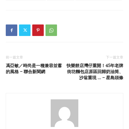
前一篇文章
下一篇文章
馮亞敏／時尚是一種兼容並蓄
快樂餅店灣仔重開！45年老牌
的風格 – 聯合新聞網
街坊麵包店原區回歸奶油筒、
沙翁重現 … – 星島頭條