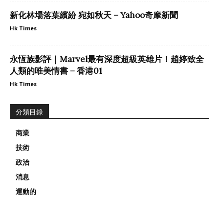
新化林場落葉繽紛 宛如秋天 – Yahoo奇摩新聞
Hk Times
永恆族影評｜Marvel最有深度超級英雄片！趙婷致全
人類的唯美情書 – 香港01
Hk Times
分類目錄
商業
技術
政治
消息
運動的