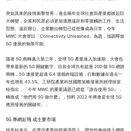
突如其來的疫情衝擊世界，過去兩年全球社會與產業都掀起巨
大轉變，企業和民眾必須更加適應遠距和零接觸的工作、生活
型態。遠距辦公、企業數位轉型已從想像成為日常，今年
MWC 大會便以「Connectivity Unleashed」為題，強調釋放
5G 連接的無限可能。
隨著 5G 商轉邁入第三年，全球 5G 產業進入加速期，大會也
帶來最新的 5G 關鍵數字。目前全球共有超過 200 個 5G 網路
商轉，5G 連接更超過 6.4 億個終端設備，行動數據在過去一
年也增長 43.5%。工研院產業科技國際策略發展所經理徐富
桂指出，「今年 MWC 的重要議題已經從『誰在使用 5G』，
轉換成『他們用 5G 做什麼』，預料 2022 年將會是全球 5G
應用發展的關鍵年。」
5G 專網起飛 成主要市場
徐富桂表示，在電信產業的發展議題上，開放性無線接入網路