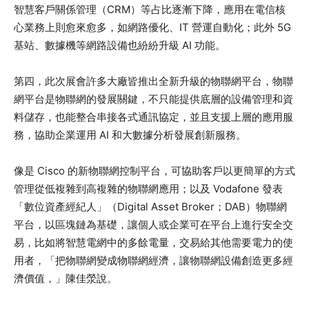
智慧客戶關係管理（CRM）等占比逐漸下降，應用在電信核
心業務上則愈來愈多，如網路優化、IT 營運自動化；此外 5G
基站、數據機等網路設備也紛紛升級 AI 功能。
第四，此次展會許多大廠皆推出全新升級的物聯網平台，物聯
網平台是物聯網的發展關鍵，不只能提供底層的設備管理和資
料儲存，也能整合串接各式通訊協定，並且支援上層的應用服
務，協助企業運用 AI 和大數據分析發展創新服務。
像是 Cisco 的新物聯網控制平台，可協助客戶以更簡單的方式
管理從低複雜到高複雜的物聯網應用；以及 Vodafone 發表
「數位資產經紀人」（Digital Asset Broker；DAB）物聯網
平台，以區塊鏈為基礎，讓個人或企業可在平台上進行安全交
易，比如將智慧電網中的多餘電量，交易給其他需要電力的使
用者，「把物聯網變成物聯網經濟，讓物聯網設備創造更多經
濟價值，」陳佳滎說。