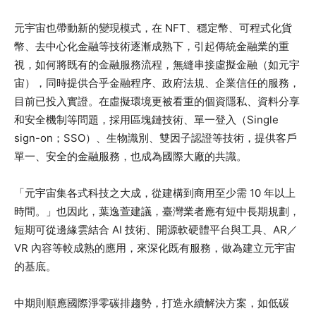
元宇宙也帶動新的變現模式，在 NFT、穩定幣、可程式化貨
幣、去中心化金融等技術逐漸成熟下，引起傳統金融業的重
視，如何將既有的金融服務流程，無縫串接虛擬金融（如元宇
宙），同時提供合乎金融程序、政府法規、企業信任的服務，
目前已投入實證。在虛擬環境更被看重的個資隱私、資料分享
和安全機制等問題，採用區塊鏈技術、單一登入（Single
sign-on；SSO）、生物識別、雙因子認證等技術，提供客戶
單一、安全的金融服務，也成為國際大廠的共識。
「元宇宙集各式科技之大成，從建構到商用至少需 10 年以上
時間。」也因此，葉逸萱建議，臺灣業者應有短中長期規劃，
短期可從邊緣雲結合 AI 技術、開源軟硬體平台與工具、AR／
VR 內容等較成熟的應用，來深化既有服務，做為建立元宇宙
的基底。
中期則順應國際淨零碳排趨勢，打造永續解決方案，如低碳