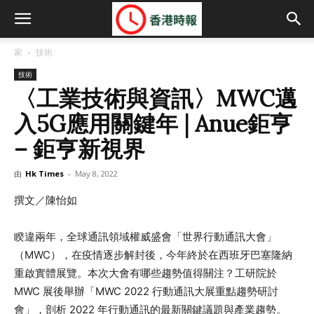
家
技術
技術
〈工業技術與資訊〉MWC邁
入5G應用關鍵年 | Anue鉅亨
– 鉅亨新視界
由
Hk Times
-
May 8, 2022
撰文／陳怡如
睽違兩年，全球通訊領域權威盛會「世界行動通訊大會」
（MWC），在疫情逐步解封後，今年終於在西班牙巴塞隆納
重啟實體展覽。本次大會有哪些趨勢值得關注？工研院於
MWC 展後舉辦「MWC 2022 行動通訊大展重點趨勢研討
會」，剖析 2022 年行動通訊的最新關鍵議題與產業趨勢。