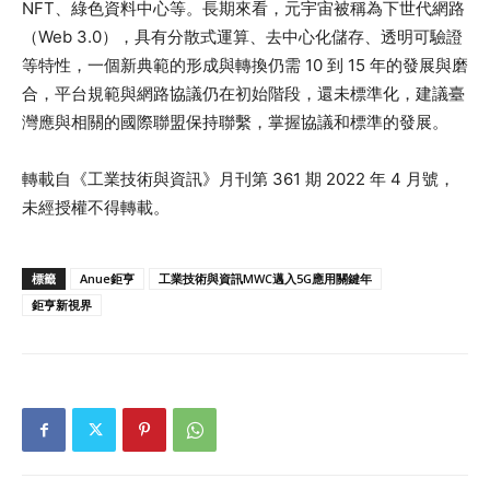
NFT、綠色資料中心等。長期來看，元宇宙被稱為下世代網路
（Web 3.0），具有分散式運算、去中心化儲存、透明可驗證
等特性，一個新典範的形成與轉換仍需 10 到 15 年的發展與磨
合，平台規範與網路協議仍在初始階段，還未標準化，建議臺
灣應與相關的國際聯盟保持聯繫，掌握協議和標準的發展。
轉載自《工業技術與資訊》月刊第 361 期 2022 年 4 月號，
未經授權不得轉載。
標籤
Anue鉅亨
工業技術與資訊MWC邁入5G應用關鍵年
鉅亨新視界