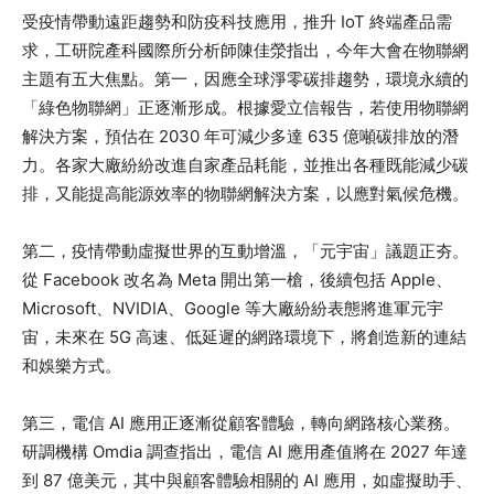
受疫情帶動遠距趨勢和防疫科技應用，推升 IoT 終端產品需
求，工研院產科國際所分析師陳佳滎指出，今年大會在物聯網
主題有五大焦點。第一，因應全球淨零碳排趨勢，環境永續的
「綠色物聯網」正逐漸形成。根據愛立信報告，若使用物聯網
解決方案，預估在 2030 年可減少多達 635 億噸碳排放的潛
力。各家大廠紛紛改進自家產品耗能，並推出各種既能減少碳
排，又能提高能源效率的物聯網解決方案，以應對氣候危機。
第二，疫情帶動虛擬世界的互動增溫，「元宇宙」議題正夯。
從 Facebook 改名為 Meta 開出第一槍，後續包括 Apple、
Microsoft、NVIDIA、Google 等大廠紛紛表態將進軍元宇
宙，未來在 5G 高速、低延遲的網路環境下，將創造新的連結
和娛樂方式。
第三，電信 AI 應用正逐漸從顧客體驗，轉向網路核心業務。
研調機構 Omdia 調查指出，電信 AI 應用產值將在 2027 年達
到 87 億美元，其中與顧客體驗相關的 AI 應用，如虛擬助手、