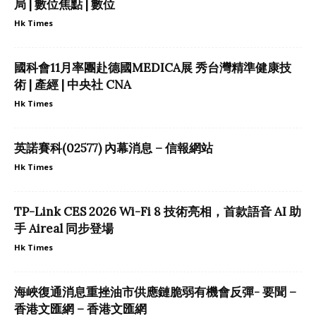
局 | 數位焦點 | 數位
Hk Times
國科會11月率團赴德國MEDICA展 秀台灣精準健康技
術 | 產經 | 中央社 CNA
Hk Times
英諾賽科(02577) 內幕消息 – 信報網站
Hk Times
TP-Link CES 2026 Wi-Fi 8 技術亮相，首款語音 AI 助
手 Aireal 同步登場
Hk Times
海峽復通消息重挫油市供應鏈脆弱有機會反彈- 要聞 –
香港文匯網 – 香港文匯網