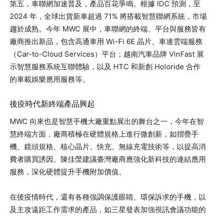
第五，車聯網加速普及，產品百花爭鳴。根據 IDC 預測，至
2024 年，全球出貨新車超過 71% 將搭載智慧聯網系統，市場
趨於成熟。今年 MWC 展中，車聯網的終端、平台與服務皆有
廠商推出新品，包含高通車用 Wi-Fi 6E 晶片、車連雲端服務
（Car-to-Cloud Services）平台；越南汽車品牌 VinFast 展
示智慧服務系統互聯體驗，以及 HTC 和新創 Holoride 合作
的車載娛樂應用服務等。
後疫時代新終端產品興起
MWC 向來也是智慧手機大廠重點展出的舞台之一，今年在智
慧終端方面，廠商積極在硬體規格上進行微創新，如摺疊手
機、鏡頭規格、核心晶片、快充、無線充電技術等，以提高消
費者購買誘因。陳佳滎建議臺灣廠商應強化新科技的連結應用
服務，深化硬體提升手機附加價值。
在後疫情時代，還有各種強調保護眼睛、環保訴求的手機，以
及主攻遠距工作需求的產品，如三星發表加強視訊會議功能的