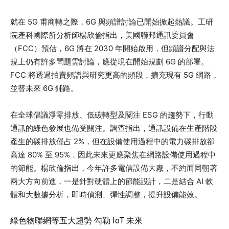
就在 5G 甫商轉之際，6G 與頻譜討論已開始掀起熱議。工研
院產科國際所分析師楊欣倫指出，美國聯邦通訊委員會
（FCC）預估，6G 將在 2030 年開始啟用，但頻譜分配與法
規上仍有許多問題需討論，應從現在開始規劃 6G 的部署。
FCC 將透過拍賣頻譜與研究更高的頻段，擴充現有 5G 網路，
並替未來 6G 鋪路。
在全球倡議淨零排放、低碳轉型及關注 ESG 的趨勢下，行動
通訊的綠色發展也備受關注。調查指出，通訊設備在生產階段
產生的碳排放僅占 2%，但在設備使用過程中的電力碳排放卻
高達 80% 至 95%，因此未來更應聚焦在網路設備使用過程中
的節能。楊欣倫指出，今年許多電信設備大廠，不約而同朝著
兩大方向前進，一是針對硬體上的節能設計，二是結合 AI 軟
體和大數據分析，即時偵測、彈性調整，提升設備能效。
綠色物聯網等五大趨勢 勾勒 IoT 未來