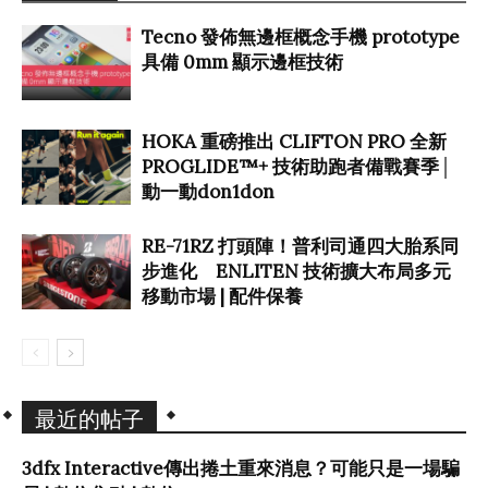
Tecno 發佈無邊框概念手機 prototype
具備 0mm 顯示邊框技術
HOKA 重磅推出 CLIFTON PRO 全新
PROGLIDE™+ 技術助跑者備戰賽季│
動一動don1don
RE-71RZ 打頭陣！普利司通四大胎系同
步進化 ENLITEN 技術擴大布局多元
移動市場 | 配件保養
最近的帖子
3dfx Interactive傳出捲土重來消息？可能只是一場騙