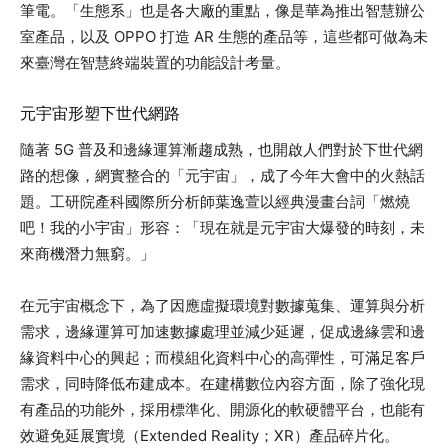
筆電。「生態系」也是各大廠的重點，像是華為推出智慧辦公
室產品，以及 OPPO 打造 AR 生態的產品等，這些都可做為未
來臺灣在智慧終端裝置的功能設計考量。
元宇宙形塑下世代網路
隨著 5G 普及和邊緣運算漸趨成熟，也開啟人們對於下世代網
路的想像，網實整合的「元宇宙」，成了今年大會中的火熱話
題。工研院產科國際所分析師葉逸萱以經典漫畫台詞「燃燒
吧！我的小宇宙」形容：「現在就是元宇宙大爆發的時刻，未
來商機潛力無窮。」
在元宇宙概念下，為了因應虛擬環境對數據蒐集、運算與分析
需求，邊緣運算可加速數據處理並減少延遲，促成邊緣雲和邊
緣資料中心的興起；而模組化資料中心的高彈性，可滿足客戶
需求，同時降低布建成本。在建構數位內容方面，除了強化現
有產品的功能外，採用標準化、開源化的軟硬體平台，也能有
效避免延展實境（Extended Reality；XR）產品碎片化。